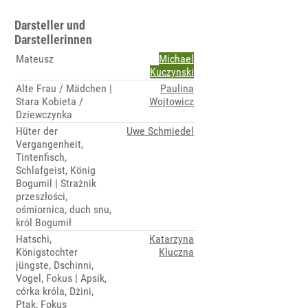
Darsteller und
Darstellerinnen
Mateusz
Michael
Kuczynski
Alte Frau / Mädchen |
Paulina
Stara Kobieta /
Wojtowicz
Dziewczynka
Hüter der
Uwe Schmiedel
Vergangenheit,
Tintenfisch,
Schlafgeist, König
Bogumil | Strażnik
przeszłości,
ośmiornica, duch snu,
król Bogumił
Hatschi,
Katarzyna
Königstochter
Kluczna
jüngste, Dschinni,
Vogel, Fokus | Apsik,
córka króla, Dżini,
Ptak, Fokus