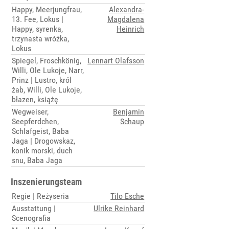
Happy, Meerjungfrau,
Alexandra-
13. Fee, Lokus |
Magdalena
Happy, syrenka,
Heinrich
trzynasta wróżka,
Lokus
Spiegel, Froschkönig,
Lennart Olafsson
Willi, Ole Lukoje, Narr,
Prinz | Lustro, król
żab, Willi, Ole Lukoje,
błazen, książę
Wegweiser,
Benjamin
Seepferdchen,
Schaup
Schlafgeist, Baba
Jaga | Drogowskaz,
konik morski, duch
snu, Baba Jaga
Inszenierungsteam
Regie | Reżyseria
Tilo Esche
Ausstattung |
Ulrike Reinhard
Scenografia