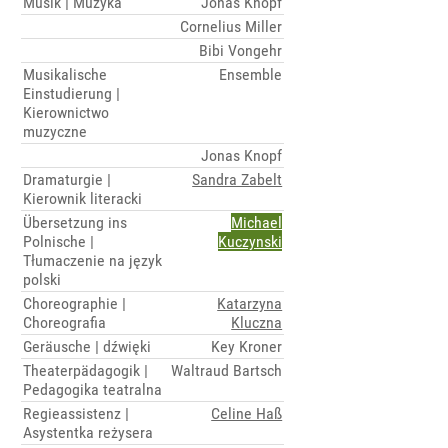
Musik | Muzyka
Jonas Knopf
Cornelius Miller
Bibi Vongehr
Musikalische
Ensemble
Einstudierung |
Kierownictwo
muzyczne
Jonas Knopf
Dramaturgie |
Sandra Zabelt
Kierownik literacki
Übersetzung ins
Michael
Polnische |
Kuczynski
Tłumaczenie na język
polski
Choreographie |
Katarzyna
Choreografia
Kluczna
Geräusche | dźwięki
Key Kroner
Theaterpädagogik |
Waltraud Bartsch
Pedagogika teatralna
Regieassistenz |
Celine Haß
Asystentka reżysera