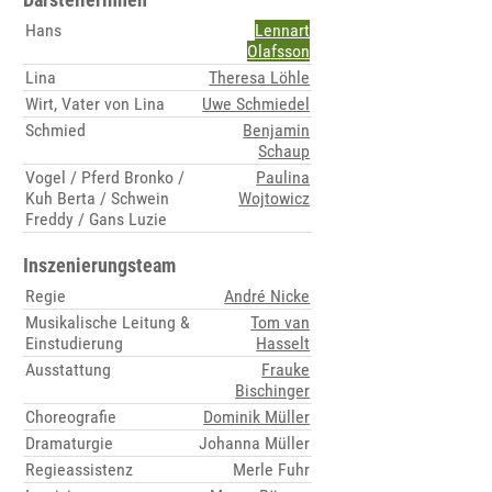
Hans
Lennart
Olafsson
Lina
Theresa Löhle
Wirt, Vater von Lina
Uwe Schmiedel
Schmied
Benjamin
Schaup
Vogel / Pferd Bronko /
Paulina
Kuh Berta / Schwein
Wojtowicz
Freddy / Gans Luzie
Inszenierungsteam
Regie
André Nicke
Musikalische Leitung &
Tom van
Einstudierung
Hasselt
Ausstattung
Frauke
Bischinger
Choreografie
Dominik Müller
Dramaturgie
Johanna Müller
Regieassistenz
Merle Fuhr