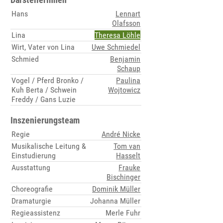
Hans
Lennart
Olafsson
Lina
Theresa Löhle
Wirt, Vater von Lina
Uwe Schmiedel
Schmied
Benjamin
Schaup
Vogel / Pferd Bronko /
Paulina
Kuh Berta / Schwein
Wojtowicz
Freddy / Gans Luzie
Inszenierungsteam
Regie
André Nicke
Musikalische Leitung &
Tom van
Einstudierung
Hasselt
Ausstattung
Frauke
Bischinger
Choreografie
Dominik Müller
Dramaturgie
Johanna Müller
Regieassistenz
Merle Fuhr