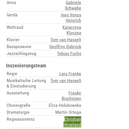
Anna
Gabriele
Schwabe
Gerda
Ines Venus
Heinrich
Waltraud
Katarzyna
Kluczna
Klavier
Tom van Hasselt
Bassposaune
Geoffroy Dabrock
Jazzschlagzeug
Tobias Fuchs
Inszenierungsteam
Regie
Lars Franke
Musikalische Leitung
Tom van Hasselt
& Einstudierung
Ausstattung
Frauke
Bischinger
Choreografie
Eliza Hołubowska
Dramaturgie
Martin Ortega
Regieassistenz
Christian
Hirseland