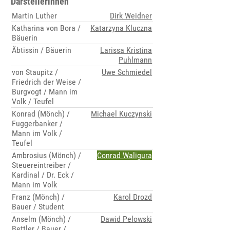
Darstellerinnen
Martin Luther
Dirk Weidner
Katharina von Bora /
Katarzyna Kluczna
Bäuerin
Äbtissin / Bäuerin
Larissa Kristina
Puhlmann
von Staupitz /
Uwe Schmiedel
Friedrich der Weise /
Burgvogt / Mann im
Volk / Teufel
Konrad (Mönch) /
Michael Kuczynski
Fuggerbanker /
Mann im Volk /
Teufel
Ambrosius (Mönch) /
Conrad Waligura
Steuereintreiber /
Kardinal / Dr. Eck /
Mann im Volk
Franz (Mönch) /
Karol Drozd
Bauer / Student
Anselm (Mönch) /
Dawid Pelowski
Bettler / Bauer /