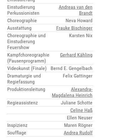
Einstudierung
Andreas van den
Perkussionisten
Brandt
Choreographie
Neva Howard
Ausstattung
Frauke Bischinger
Choreographie und
Karsten Nix
Einstudierung
Feuershow
Kampfchoreographie
Gerhard Kähling
(Pausenprogramm)
Videokunst (Finale)
Bernd E. Gengelbach
Dramaturgie und
Felix Gattinger
Regiefassung
Produktionsleitung
Alexandra-
Magdalena Heinrich
Regieassistenz
Juliane Schotte
Celine Haß
Ellen Neuser
Inspizienz
Maren Rögner
Soufflage
Andrea Rudolf