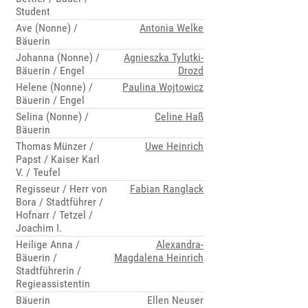
Student
Ave (Nonne) /
Antonia Welke
Bäuerin
Johanna (Nonne) /
Agnieszka Tylutki-
Bäuerin / Engel
Drozd
Helene (Nonne) /
Paulina Wojtowicz
Bäuerin / Engel
Selina (Nonne) /
Celine Haß
Bäuerin
Thomas Münzer /
Uwe Heinrich
Papst / Kaiser Karl
V. / Teufel
Regisseur / Herr von
Fabian Ranglack
Bora / Stadtführer /
Hofnarr / Tetzel /
Joachim I.
Heilige Anna /
Alexandra-
Bäuerin /
Magdalena Heinrich
Stadtführerin /
Regieassistentin
Bäuerin
Ellen Neuser