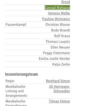
Drozd
Conrad Waligura
Antonia Welke
Paulina Wojtowicz
Pausenkampf
Christian Blasse
Bodo Brandt
Ralf Kraus
Thomas Laupitz
Ellen Neuser
Peggy Ostermann
Emilia-Joelle Reinke
Katja Zerbe
Inszenierungsteam
Regie
Reinhard Simon
Musikalische
Uli Herrmann-
Leitung und
Schroedter
Arrangements
Musikalische
Tilman Hintze
Einstudierung