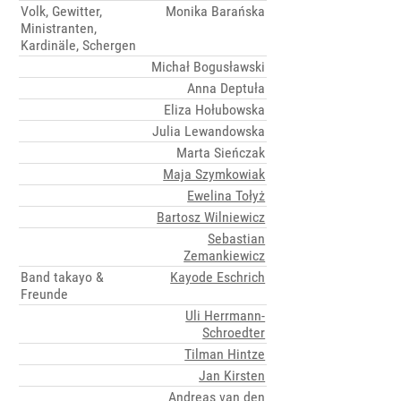
Volk, Gewitter,
Monika Barańska
Ministranten,
Kardinäle, Schergen
Michał Bogusławski
Anna Deptuła
Eliza Hołubowska
Julia Lewandowska
Marta Sieńczak
Maja Szymkowiak
Ewelina Tołyż
Bartosz Wilniewicz
Sebastian
Zemankiewicz
Band takayo &
Kayode Eschrich
Freunde
Uli Herrmann-
Schroedter
Tilman Hintze
Jan Kirsten
Andreas van den