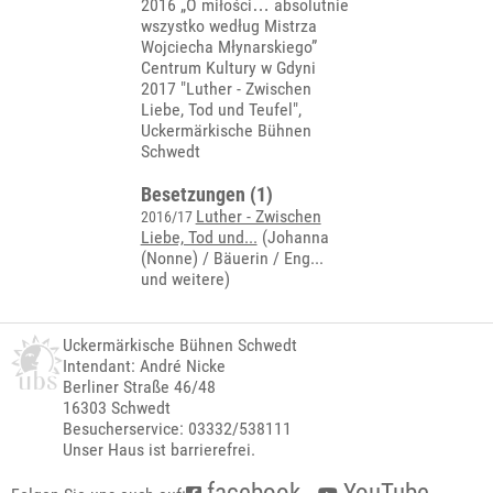
2016 „O miłości… absolutnie
wszystko według Mistrza
Wojciecha Młynarskiego”
Centrum Kultury w Gdyni
2017 "Luther - Zwischen
Liebe, Tod und Teufel",
Uckermärkische Bühnen
Schwedt
Besetzungen (1)
Luther - Zwischen
2016/17
Liebe, Tod und...
(
Johanna
(Nonne) / Bäuerin / Eng...
und weitere)
Uckermärkische Bühnen Schwedt
Intendant: André Nicke
Berliner Straße 46/48
16303 Schwedt
Besucherservice: 03332/538111
Unser Haus ist barrierefrei.
facebook
YouTube