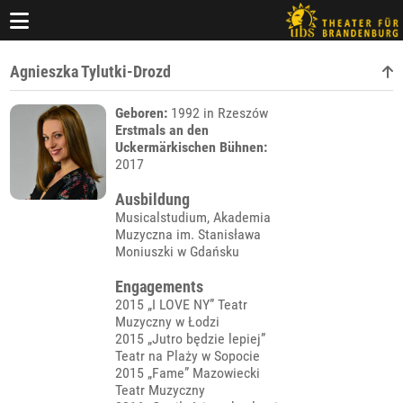
Agnieszka Tylutki-Drozd
Geboren:
1992 in Rzeszów
Erstmals an den
Uckermärkischen Bühnen:
2017
Ausbildung
Musicalstudium, Akademia
Muzyczna im. Stanisława
Moniuszki w Gdańsku
Engagements
2015 „I LOVE NY” Teatr
Muzyczny w Łodzi
2015 „Jutro będzie lepiej”
Teatr na Plaży w Sopocie
2015 „Fame” Mazowiecki
Teatr Muzyczny