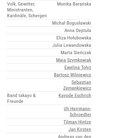
Volk, Gewitter,
Monika Barańska
Ministranten,
Kardinäle, Schergen
Michał Bogusławski
Anna Deptuła
Eliza Hołubowska
Julia Lewandowska
Marta Sieńczak
Maja Szymkowiak
Ewelina Tołyż
Bartosz Wilniewicz
Sebastian
Zemankiewicz
Band takayo &
Kayode Eschrich
Freunde
Uli Herrmann-
Schroedter
Tilman Hintze
Jan Kirsten
Andreas van den