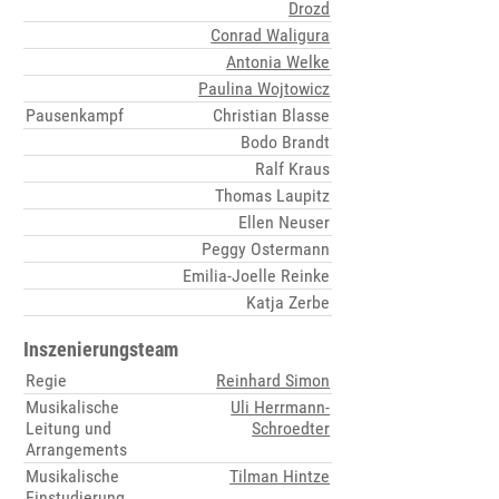
Drozd
Conrad Waligura
Antonia Welke
Paulina Wojtowicz
Pausenkampf
Christian Blasse
Bodo Brandt
Ralf Kraus
Thomas Laupitz
Ellen Neuser
Peggy Ostermann
Emilia-Joelle Reinke
Katja Zerbe
Inszenierungsteam
Regie
Reinhard Simon
Musikalische
Uli Herrmann-
Leitung und
Schroedter
Arrangements
Musikalische
Tilman Hintze
Einstudierung