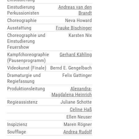
Einstudierung
Andreas van den
Perkussionisten
Brandt
Choreographie
Neva Howard
Ausstattung
Frauke Bischinger
Choreographie und
Karsten Nix
Einstudierung
Feuershow
Kampfchoreographie
Gerhard Kähling
(Pausenprogramm)
Videokunst (Finale)
Bernd E. Gengelbach
Dramaturgie und
Felix Gattinger
Regiefassung
Produktionsleitung
Alexandra-
Magdalena Heinrich
Regieassistenz
Juliane Schotte
Celine Haß
Ellen Neuser
Inspizienz
Maren Rögner
Soufflage
Andrea Rudolf