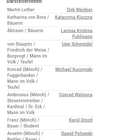
Darstellerinnen
Martin Luther
Dirk Weidner
Katharina von Bora /
Katarzyna Kluczna
Bäuerin
Äbtissin / Bäuerin
Larissa Kristina
Puhlmann
von Staupitz /
Uwe Schmiedel
Friedrich der Weise /
Burgvogt / Mann im
Volk / Teufel
Konrad (Mönch) /
Michael Kuczynski
Fuggerbanker /
Mann im Volk /
Teufel
Ambrosius (Mönch) /
Conrad Waligura
Steuereintreiber /
Kardinal / Dr. Eck /
Mann im Volk
Franz (Mönch) /
Karol Drozd
Bauer / Student
Anselm (Mönch) /
Dawid Pelowski
Bettler / Bauer /