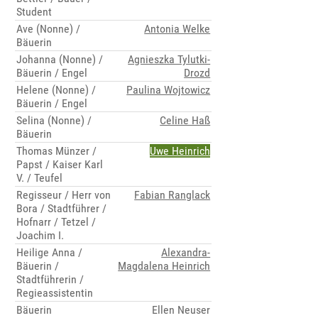
Student
Ave (Nonne) /
Antonia Welke
Bäuerin
Johanna (Nonne) /
Agnieszka Tylutki-
Bäuerin / Engel
Drozd
Helene (Nonne) /
Paulina Wojtowicz
Bäuerin / Engel
Selina (Nonne) /
Celine Haß
Bäuerin
Thomas Münzer /
Uwe Heinrich
Papst / Kaiser Karl
V. / Teufel
Regisseur / Herr von
Fabian Ranglack
Bora / Stadtführer /
Hofnarr / Tetzel /
Joachim I.
Heilige Anna /
Alexandra-
Bäuerin /
Magdalena Heinrich
Stadtführerin /
Regieassistentin
Bäuerin
Ellen Neuser