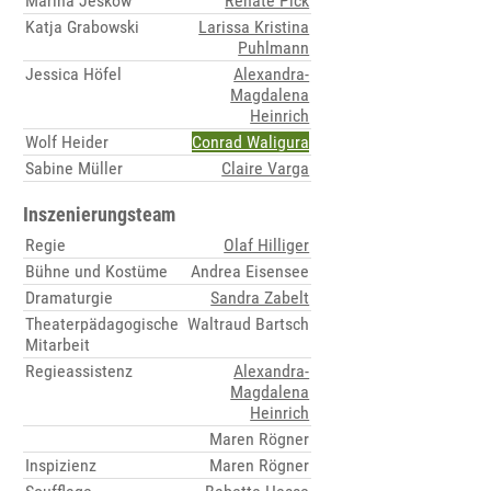
Marina Jeskow
Renate Pick
Katja Grabowski
Larissa Kristina
Puhlmann
Jessica Höfel
Alexandra-
Magdalena
Heinrich
Wolf Heider
Conrad Waligura
Sabine Müller
Claire Varga
Inszenierungsteam
Regie
Olaf Hilliger
Bühne und Kostüme
Andrea Eisensee
Dramaturgie
Sandra Zabelt
Theaterpädagogische
Waltraud Bartsch
Mitarbeit
Regieassistenz
Alexandra-
Magdalena
Heinrich
Maren Rögner
Inspizienz
Maren Rögner