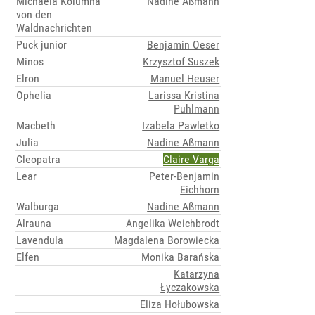
Michaela Kolumna
Nadine Aßmann
von den
Waldnachrichten
Puck junior
Benjamin Oeser
Minos
Krzysztof Suszek
Elron
Manuel Heuser
Ophelia
Larissa Kristina
Puhlmann
Macbeth
Izabela Pawletko
Julia
Nadine Aßmann
Cleopatra
Claire Varga
Lear
Peter-Benjamin
Eichhorn
Walburga
Nadine Aßmann
Alrauna
Angelika Weichbrodt
Lavendula
Magdalena Borowiecka
Elfen
Monika Barańska
Katarzyna
Łyczakowska
Eliza Hołubowska