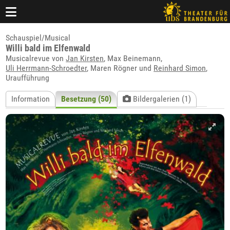
Schauspiel/Musical
Willi bald im Elfenwald
Musicalrevue von
Jan Kirsten
, Max Beinemann,
Uli Herrmann-Schroedter
, Maren Rögner und
Reinhard Simon
,
Uraufführung
Information
Besetzung (50)
Bildergalerien (1)