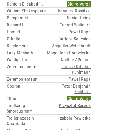
Königin Elisabeth I.
Claire Varga
William Shakespeare
Ireneusz Rosiński
Pumpernick
Daniel Heinz
Richard III.
Conrad Waligura
Hamlet
Paweł Rapa
Othello
Bartosz Soltysiak
Desdemona
Angelika Weichbrodt
Lady Macbeth
Magdalena Borowiecka
Waldgöttin
Nadine Aßmann
Zeremonienelfe
Larissa Kristina
Puhlmann
Zeremonienfaun
Paweł Rapa
Oberon
Peter-Benjamin
Eichhorn
Titania
Claire Varga
Trollkönig
Krzysztof Suszek
Smordugrimm
Trollprinzessin
Izabela Pawletko
Quatrulda