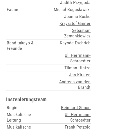
Judith Przygoda
Faune
Michał Bogusławski
Joanna Buśko
Krzysztof Gmiter
Sebastian
Zemankiewicz
Band takayo &
Kayode Eschrich
Freunde
Uli Herrmann-
Schroedter
Tilman Hintze
Jan Kirsten
Andreas van den
Brandt
Inszenierungsteam
Regie
Reinhard Simon
Musikalische
Uli Herrmann-
Leitung
Schroedter
Musikalische
Frank Petzold