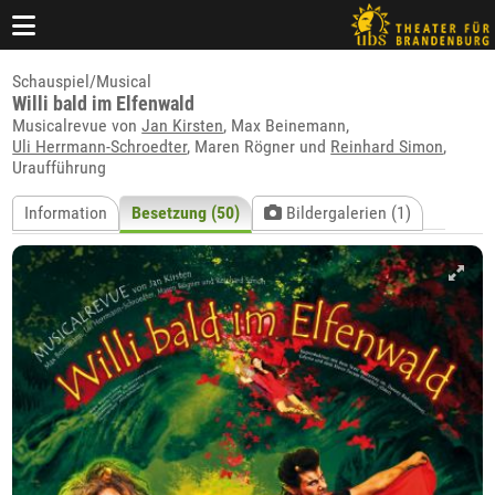
Schauspiel/Musical
Willi bald im Elfenwald
Musicalrevue von
Jan Kirsten
, Max Beinemann,
Uli Herrmann-Schroedter
, Maren Rögner und
Reinhard Simon
,
Uraufführung
Information
Besetzung (50)
Bildergalerien (1)