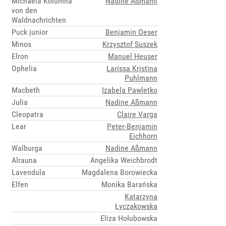
Michaela Kolumna
Nadine Aßmann
von den
Waldnachrichten
Puck junior
Benjamin Oeser
Minos
Krzysztof Suszek
Elron
Manuel Heuser
Ophelia
Larissa Kristina
Puhlmann
Macbeth
Izabela Pawletko
Julia
Nadine Aßmann
Cleopatra
Claire Varga
Lear
Peter-Benjamin
Eichhorn
Walburga
Nadine Aßmann
Alrauna
Angelika Weichbrodt
Lavendula
Magdalena Borowiecka
Elfen
Monika Barańska
Katarzyna
Łyczakowska
Eliza Hołubowska