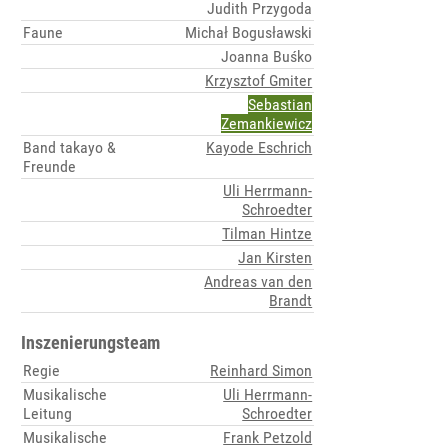
Judith Przygoda
Faune
Michał Bogusławski
Joanna Buśko
Krzysztof Gmiter
Sebastian
Zemankiewicz
Band takayo &
Kayode Eschrich
Freunde
Uli Herrmann-
Schroedter
Tilman Hintze
Jan Kirsten
Andreas van den
Brandt
Inszenierungsteam
Regie
Reinhard Simon
Musikalische
Uli Herrmann-
Leitung
Schroedter
Musikalische
Frank Petzold