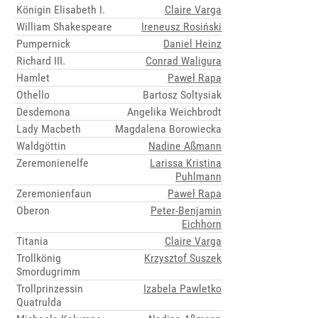
Königin Elisabeth I.
Claire Varga
William Shakespeare
Ireneusz Rosiński
Pumpernick
Daniel Heinz
Richard III.
Conrad Waligura
Hamlet
Paweł Rapa
Othello
Bartosz Soltysiak
Desdemona
Angelika Weichbrodt
Lady Macbeth
Magdalena Borowiecka
Waldgöttin
Nadine Aßmann
Zeremonienelfe
Larissa Kristina
Puhlmann
Zeremonienfaun
Paweł Rapa
Oberon
Peter-Benjamin
Eichhorn
Titania
Claire Varga
Trollkönig
Krzysztof Suszek
Smordugrimm
Trollprinzessin
Izabela Pawletko
Quatrulda