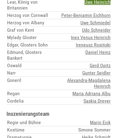
Lear, König von
Uwe Heinrich
Britannien
Herzog von Cornwall
Peter-Benjamin Eichhorn
Herzog von Albany
Uwe Schmiedel
Graf von Kent
Udo Schneider
Mylady Gloster
Ines Venus Heinrich
Edgar, Glosters Sohn
Ireneusz Rosiński
Edmund, Glosters
Daniel Heinz
Bankert
Oswald
Gerd Opitz
Narr
Gunter Seidler
Goneril
Alexandra-Magdalena
Heinrich
Regan
Maria Adriana Albu
Cordelia
Saskia Dreyer
Inszenierungsteam
Regie und Bühne
Mario Eick
Kostüme
Simone Sommer
Dramaturgie
Heike Schmidt