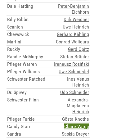
Dale Harding
Peter-Benjamin
Eichhorn
Billy Bibbit
Dirk Weidner
Scanlon
Uwe Heinrich
Chewswick
Gerhard Kähling
Martini
Conrad Waligura
Ruckly
Gerd Opitz
Randle McMurphy
Stefan Bräuler
Pfleger Warren
Ireneusz Rosiński
Pfleger Williams
Uwe Schmiedel
Schwester Ratched
Ines Venus
Heinrich
Dr. Spivey
Udo Schneider
Schwester Flinn
Alexandra-
Magdalena
Heinrich
Pfleger Turkle
Gösta Knothe
Candy Starr
Claire Varga
Sandra
Saskia Dreyer