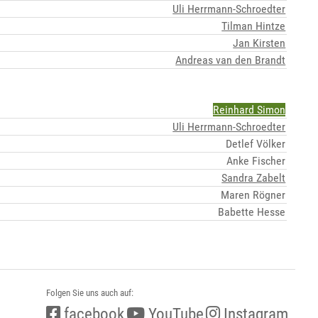
Uli Herrmann-Schroedter
Tilman Hintze
Jan Kirsten
Andreas van den Brandt
Reinhard Simon
Uli Herrmann-Schroedter
Detlef Völker
Anke Fischer
Sandra Zabelt
Maren Rögner
Babette Hesse
Folgen Sie uns auch auf:
facebook
YouTube
Instagram