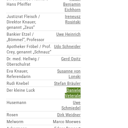
Hans Pfeiffer
Benjamin
Eichhorn
Justizrat Fleisch /
Ireneusz
Direktor Knauer,
Rosiński
genannt „Zeus“
Bankier Etzel /
Uwe Heinrich
„Bömmel“, Professor
Apotheker Fröbel / Prof.
Udo Schneider
Crey, genannt „Schnauz“
Dr. med. Hellwig /
Gerd Opitz
Oberschulrat
Eva Knauer,
Susanne von
Referendarin
Lonski
Rudi Knebel
Stefan Bräuler
Der kleine Luck
Daniele
Veterale
Husemann
Uwe
Schmiedel
Rosen
Dirk Weidner
Melworm
Marco Moewes