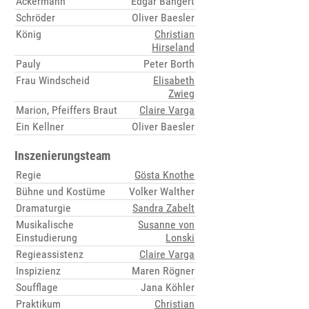
Ackermann
Edgar Bangert
Schröder
Oliver Baesler
König
Christian
Hirseland
Pauly
Peter Borth
Frau Windscheid
Elisabeth
Zwieg
Marion, Pfeiffers Braut
Claire Varga
Ein Kellner
Oliver Baesler
Inszenierungsteam
Regie
Gösta Knothe
Bühne und Kostüme
Volker Walther
Dramaturgie
Sandra Zabelt
Musikalische
Susanne von
Einstudierung
Lonski
Regieassistenz
Claire Varga
Inspizienz
Maren Rögner
Soufflage
Jana Köhler
Praktikum
Christian