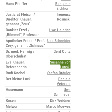
Hans Pfeiffer
Benjamin
Eichhorn
Justizrat Fleisch /
Ireneusz
Direktor Knauer,
Rosiński
genannt „Zeus“
Bankier Etzel /
Uwe Heinrich
„Bömmel“, Professor
Apotheker Fröbel / Prof.
Udo Schneider
Crey, genannt „Schnauz“
Dr. med. Hellwig /
Gerd Opitz
Oberschulrat
Eva Knauer,
Susanne von
Referendarin
Lonski
Rudi Knebel
Stefan Bräuler
Der kleine Luck
Daniele
Veterale
Husemann
Uwe
Schmiedel
Rosen
Dirk Weidner
Melworm
Marco Moewes