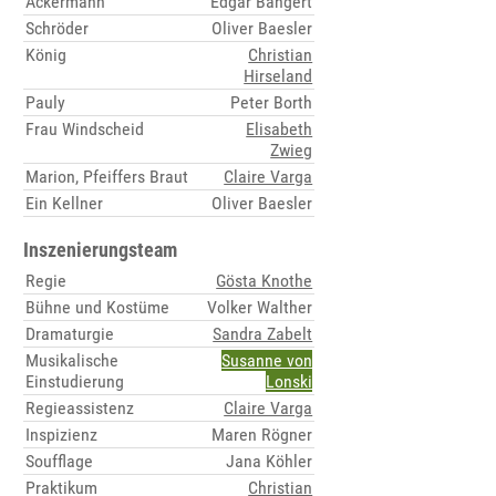
Ackermann
Edgar Bangert
Schröder
Oliver Baesler
König
Christian
Hirseland
Pauly
Peter Borth
Frau Windscheid
Elisabeth
Zwieg
Marion, Pfeiffers Braut
Claire Varga
Ein Kellner
Oliver Baesler
Inszenierungsteam
Regie
Gösta Knothe
Bühne und Kostüme
Volker Walther
Dramaturgie
Sandra Zabelt
Musikalische
Susanne von
Einstudierung
Lonski
Regieassistenz
Claire Varga
Inspizienz
Maren Rögner
Soufflage
Jana Köhler
Praktikum
Christian