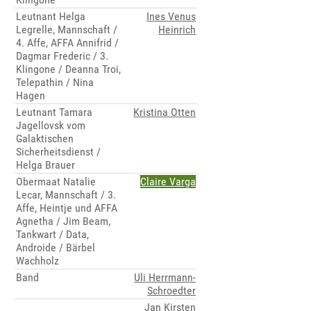
Leutnant Helga
Ines Venus
Legrelle, Mannschaft /
Heinrich
4. Affe, AFFA Annifrid /
Dagmar Frederic / 3.
Klingone / Deanna Troi,
Telepathin / Nina
Hagen
Leutnant Tamara
Kristina Otten
Jagellovsk vom
Galaktischen
Sicherheitsdienst /
Helga Brauer
Obermaat Natalie
Claire Varga
Lecar, Mannschaft / 3.
Affe, Heintje und AFFA
Agnetha / Jim Beam,
Tankwart / Data,
Androide / Bärbel
Wachholz
Band
Uli Herrmann-
Schroedter
Jan Kirsten