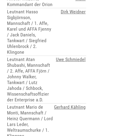
Kommandant der Orion
Leutnant Hasso
Dirk Weidner
Sigbjörnson,
Mannschaft / 1. Affe,
Karel und AFFA Fjenny
/ Jack Daniels,
Tankwart / Siegfried
Uhlenbrock / 2.
Klingone
Leutnant Atan
Uwe Schmiedel
Shubashi, Mannschaft
/ 2. Affe, AFFA Fjörn /
Johnny Walker,
Tankwart / Lutz
Jahoda / Schbock,
Wissenschaftsoffizier
der Enterprise a.D.
Leutnant Mario de
Gerhard Kähling
Monti, Mannschaft /
Heinz Quermann / Lord
Lars Leder,
Weltraumschurke / 1.
Klingone