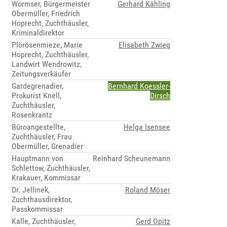
Wormser, Bürgermeister
Gerhard Kähling
Obermüller, Friedrich
Hoprecht, Zuchthäusler,
Kriminaldirektor
Plörösenmieze, Marie
Elisabeth Zwieg
Hoprecht, Zuchthäusler,
Landwirt Wendrowitz,
Zeitungsverkäufer
Gardegrenadier,
Bernhard Koessler-
Prokurist Knell,
Dirsch
Zuchthäusler,
Rosenkrantz
Büroangestellte,
Helga Isensee
Zuchthäusler, Frau
Obermüller, Grenadier
Hauptmann von
Reinhard Scheunemann
Schlettow, Zuchthäusler,
Krakauer, Kommissar
Dr. Jellinek,
Roland Möser
Zuchthausdirektor,
Passkommissar
Kalle, Zuchthäusler,
Gerd Opitz