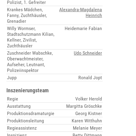
Polizist, 1. Gefreiter
Krankes Mädchen,
Alexandra-Magdalena
Fanny, Zuchthäusler,
Heinrich
Grenadier
Willy Wormser,
Heidemarie Fabian
Stadtschutzmann Kilian,
Kellner, Zivilist,
Zuchthäusler
Zuschneider Wabschke,
Udo Schneider
Oberwachtmeister,
Aufseher, Leutnant,
Polizeiinspektor
Jupp
Ronald Jopt
Inszenierungsteam
Regie
Volker Herold
Ausstattung
Margitta Gröschke
Produktionsdramaturgie
Georg Kistner
Produktionsleitung
Karen Witthuhn
Regieassistenz
Melanie Meyer
Inspizienz
Betty Dittmann