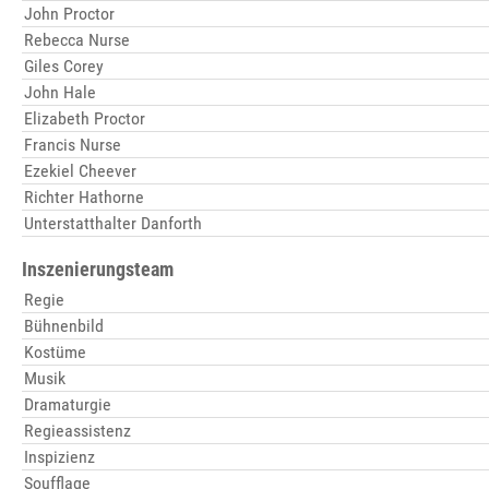
John Proctor
Rebecca Nurse
Giles Corey
John Hale
Elizabeth Proctor
Francis Nurse
Ezekiel Cheever
Richter Hathorne
Unterstatthalter Danforth
Inszenierungsteam
Regie
Bühnenbild
Kostüme
Musik
Dramaturgie
Regieassistenz
Inspizienz
Soufflage