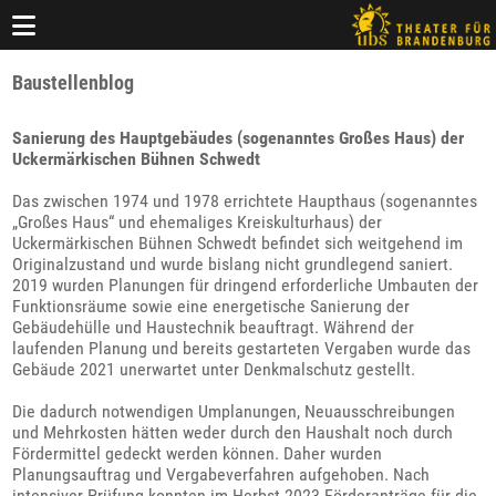
Baustellenblog
Sanierung des Hauptgebäudes (sogenanntes Großes Haus) der
Uckermärkischen Bühnen Schwedt
Das zwischen 1974 und 1978 errichtete Haupthaus (sogenanntes
„Großes Haus“ und ehemaliges Kreiskulturhaus) der
Uckermärkischen Bühnen Schwedt befindet sich weitgehend im
Originalzustand und wurde bislang nicht grundlegend saniert.
2019 wurden Planungen für dringend erforderliche Umbauten der
Funktionsräume sowie eine energetische Sanierung der
Gebäudehülle und Haustechnik beauftragt. Während der
laufenden Planung und bereits gestarteten Vergaben wurde das
Gebäude 2021 unerwartet unter Denkmalschutz gestellt.
Die dadurch notwendigen Umplanungen, Neuausschreibungen
und Mehrkosten hätten weder durch den Haushalt noch durch
Fördermittel gedeckt werden können. Daher wurden
Planungsauftrag und Vergabeverfahren aufgehoben. Nach
intensiver Prüfung konnten im Herbst 2023 Förderanträge für die