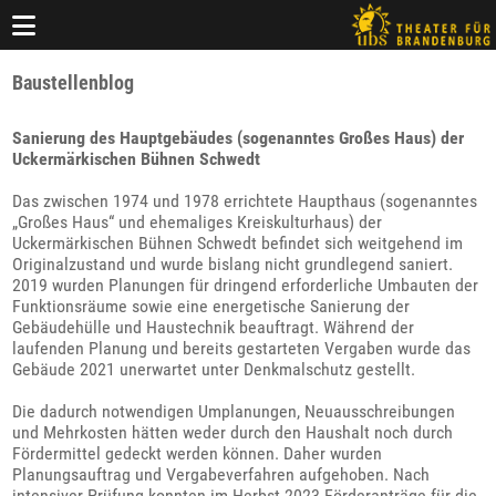
Baustellenblog
Sanierung des Hauptgebäudes (sogenanntes Großes Haus) der
Uckermärkischen Bühnen Schwedt
Das zwischen 1974 und 1978 errichtete Haupthaus (sogenanntes
„Großes Haus“ und ehemaliges Kreiskulturhaus) der
Uckermärkischen Bühnen Schwedt befindet sich weitgehend im
Originalzustand und wurde bislang nicht grundlegend saniert.
2019 wurden Planungen für dringend erforderliche Umbauten der
Funktionsräume sowie eine energetische Sanierung der
Gebäudehülle und Haustechnik beauftragt. Während der
laufenden Planung und bereits gestarteten Vergaben wurde das
Gebäude 2021 unerwartet unter Denkmalschutz gestellt.
Die dadurch notwendigen Umplanungen, Neuausschreibungen
und Mehrkosten hätten weder durch den Haushalt noch durch
Fördermittel gedeckt werden können. Daher wurden
Planungsauftrag und Vergabeverfahren aufgehoben. Nach
intensiver Prüfung konnten im Herbst 2023 Förderanträge für die