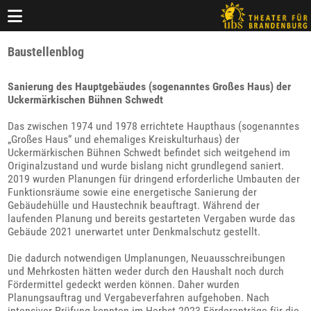
Baustellenblog
Sanierung des Hauptgebäudes (sogenanntes Großes Haus) der
Uckermärkischen Bühnen Schwedt
Das zwischen 1974 und 1978 errichtete Haupthaus (sogenanntes
„Großes Haus“ und ehemaliges Kreiskulturhaus) der
Uckermärkischen Bühnen Schwedt befindet sich weitgehend im
Originalzustand und wurde bislang nicht grundlegend saniert.
2019 wurden Planungen für dringend erforderliche Umbauten der
Funktionsräume sowie eine energetische Sanierung der
Gebäudehülle und Haustechnik beauftragt. Während der
laufenden Planung und bereits gestarteten Vergaben wurde das
Gebäude 2021 unerwartet unter Denkmalschutz gestellt.
Die dadurch notwendigen Umplanungen, Neuausschreibungen
und Mehrkosten hätten weder durch den Haushalt noch durch
Fördermittel gedeckt werden können. Daher wurden
Planungsauftrag und Vergabeverfahren aufgehoben. Nach
intensiver Prüfung konnten im Herbst 2023 Förderanträge für die