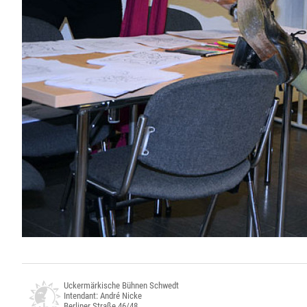
Uckermärkische Bühnen Schwedt
Intendant: André Nicke
Berliner Straße 46/48