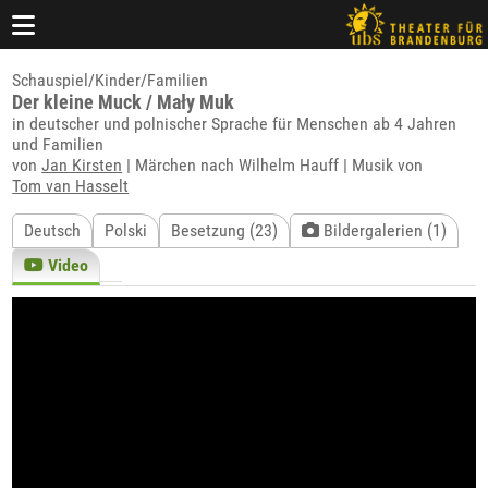
Schauspiel/Kinder/Familien
Der kleine Muck / Mały Muk
in deutscher und polnischer Sprache für Menschen ab 4 Jahren
und Familien
von
Jan Kirsten
| Märchen nach Wilhelm Hauff | Musik von
Tom van Hasselt
Deutsch
Polski
Besetzung (23)
Bildergalerien (1)
Video