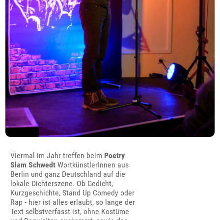
Viermal im Jahr treffen beim
Poetry
Slam Schwedt
WortkünstlerInnen aus
Berlin und ganz Deutschland auf die
lokale Dichterszene. Ob Gedicht,
Kurzgeschichte, Stand Up Comedy oder
Rap - hier ist alles erlaubt, so lange der
Text selbstverfasst ist, ohne Kostüme