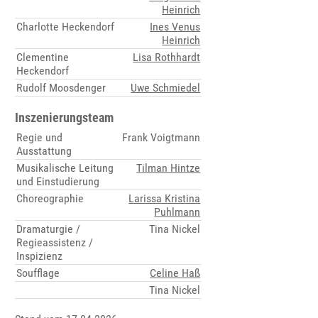
Heinrich
Charlotte Heckendorf
Ines Venus
Heinrich
Clementine
Lisa Rothhardt
Heckendorf
Rudolf Moosdenger
Uwe Schmiedel
Inszenierungsteam
Regie und
Frank Voigtmann
Ausstattung
Musikalische Leitung
Tilman Hintze
und Einstudierung
Choreographie
Larissa Kristina
Puhlmann
Dramaturgie /
Tina Nickel
Regieassistenz /
Inspizienz
Soufflage
Celine Haß
Tina Nickel