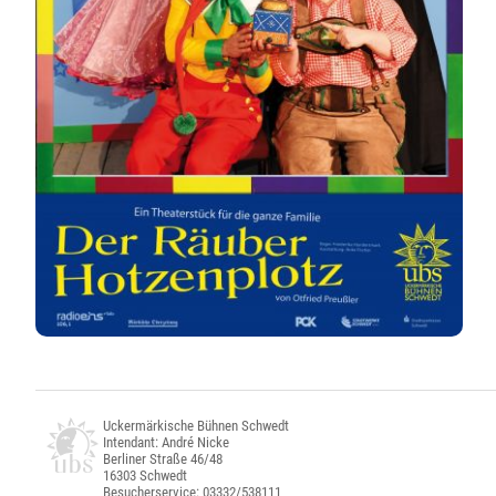
Uckermärkische Bühnen Schwedt
Intendant: André Nicke
Berliner Straße 46/48
16303 Schwedt
Besucherservice: 03332/538111