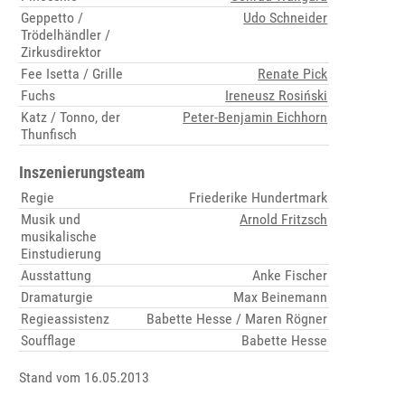
Geppetto /
Udo Schneider
Trödelhändler /
Zirkusdirektor
Fee Isetta / Grille
Renate Pick
Fuchs
Ireneusz Rosiński
Katz / Tonno, der
Peter-Benjamin Eichhorn
Thunfisch
Inszenierungsteam
Regie
Friederike Hundertmark
Musik und
Arnold Fritzsch
musikalische
Einstudierung
Ausstattung
Anke Fischer
Dramaturgie
Max Beinemann
Regieassistenz
Babette Hesse / Maren Rögner
Soufflage
Babette Hesse
Stand vom 16.05.2013