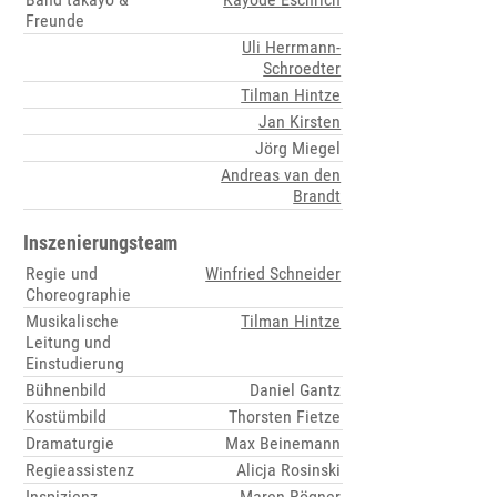
Freunde
Uli Herrmann-
Schroedter
Tilman Hintze
Jan Kirsten
Jörg Miegel
Andreas van den
Brandt
Inszenierungsteam
Regie und
Winfried Schneider
Choreographie
Musikalische
Tilman Hintze
Leitung und
Einstudierung
Bühnenbild
Daniel Gantz
Kostümbild
Thorsten Fietze
Dramaturgie
Max Beinemann
Regieassistenz
Alicja Rosinski
Inspizienz
Maren Rögner