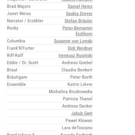
Brad Majors
Daniel Heinz
Janet Weiss
Saskia Dreyer
Narrator / Erzähler
Stefan Bräuler
Rocky
Peter-Benjamin
Eichhorn
Columbia
Susanne von Lonski
Frank'N'Furter
Dirk Weidner
Riff-Raff
Ireneusz Rosiński
Eddie / Dr. Scott
Andreas Goebel
Braut
Claudia Benkert
Bräutigam
Peter Borth
Ensemble
Katrin Lièvre
Michalina Brudnowska
Patricia Thanel
Andreas Decker
Jakub Gwit
Pawel Kłowan
Lara deToscano
Band takayo &
Kayode Eschrich