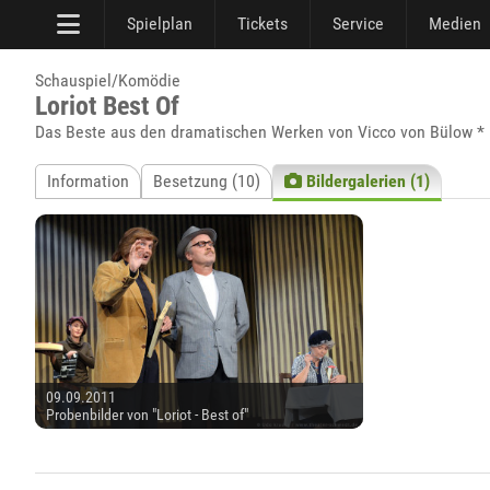
Spielplan
Tickets
Service
Medien
Schauspiel/Komödie
Loriot Best Of
Das Beste aus den dramatischen Werken von Vicco von Bülow * 
Information
Besetzung (10)
Bildergalerien (1)
09.09.2011
Probenbilder von "Loriot - Best of"