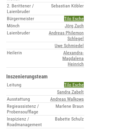
2. Berittener /
Sebastian Köbler
Laienbruder
Bürgermeister
Tilo Esche
Mönch
Jörg Zuch
Laienbruder
Andreas Philemon
Schlegel
Uwe Schmiedel
Heilerin
Alexandra-
Magdalena
Heinrich
Inszenierungsteam
Leitung
Tilo Esche
Sandra Zabelt
Ausstattung
Andreas Walkows
Regieassistenz /
Marlene Braun
Probensoufflage
Inspizienz /
Babette Schulz
Roadmanagement