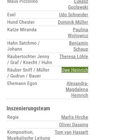
Maus Piccolino
Łukasz
Gocławski
Esel
Udo Schneider
Hund Chester
Dominik Müller
Katze Miranda
Paulina
Wojtowicz
Hahn Satchmo /
Benjamin
Johann
Schaup
Räubertochter Jenny
Theresa Löhle
/ Graf / Knecht / Huhn
Räuber Sniff / Müller
Uwe Heinrich
/ Gudrun / Bauer
Ehemann Egon
Alexandra-
Magdalena
Heinrich
Inszenierungsteam
Regie
Marlis Hirche
Oliver Dassing
Komposition,
Tom van Hasselt
Musikalische Leitung