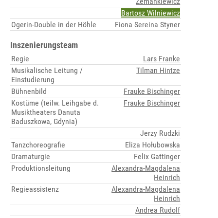
Zemankiewicz
Bartosz Wilniewicz
Ogerin-Double in der Höhle
Fiona Sereina Styner
Inszenierungsteam
Regie
Lars Franke
Musikalische Leitung /
Tilman Hintze
Einstudierung
Bühnenbild
Frauke Bischinger
Kostüme (teilw. Leihgabe d.
Frauke Bischinger
Musiktheaters Danuta
Baduszkowa, Gdynia)
Jerzy Rudzki
Tanzchoreografie
Eliza Hołubowska
Dramaturgie
Felix Gattinger
Produktionsleitung
Alexandra-Magdalena
Heinrich
Regieassistenz
Alexandra-Magdalena
Heinrich
Andrea Rudolf