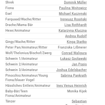
Shrek
Dominik Müller
Fiona
Paulina Wojtowicz
Esel
Michael Kuczynski
Farquaad/Wache/Ritter
Ireneusz Rosiński
Drache/Mama Bär
Lisa Rothhardt
Hexe/Animateur
Katarzyna Kluczna
Andrea Rudolf
Gingy/Wache/Ritter
Kinga Stańko
Peter Pan/Animateur/Ritter
Franziska Lißmeier
Wolf/Thelonius/Bischof/Zwerg
Conrad Waligura
Schwein 1/Animateur
Łukasz Gocławski
Schwein 2/Animateur
Jan Popis
Schwein 3/Animateur
Joshua Edelsbacher
Pinocchio/Animateur/Young
Sabrina Pankrath
Fiona/blauer Vogel
Hässliches Entlein/Animateur
Ines Venus Heinrich
Baby-Bär/Teen
Monika Kijek
Fiona/Animateur
Tänzer
Sebastian