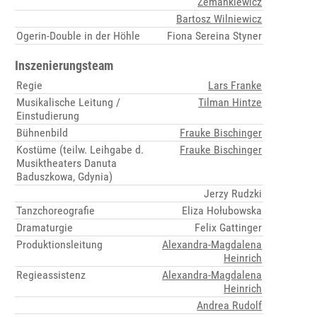
Zemankiewicz
Bartosz Wilniewicz
Ogerin-Double in der Höhle
Fiona Sereina Styner
Inszenierungsteam
Regie
Lars Franke
Musikalische Leitung /
Tilman Hintze
Einstudierung
Bühnenbild
Frauke Bischinger
Kostüme (teilw. Leihgabe d.
Frauke Bischinger
Musiktheaters Danuta
Baduszkowa, Gdynia)
Jerzy Rudzki
Tanzchoreografie
Eliza Hołubowska
Dramaturgie
Felix Gattinger
Produktionsleitung
Alexandra-Magdalena
Heinrich
Regieassistenz
Alexandra-Magdalena
Heinrich
Andrea Rudolf