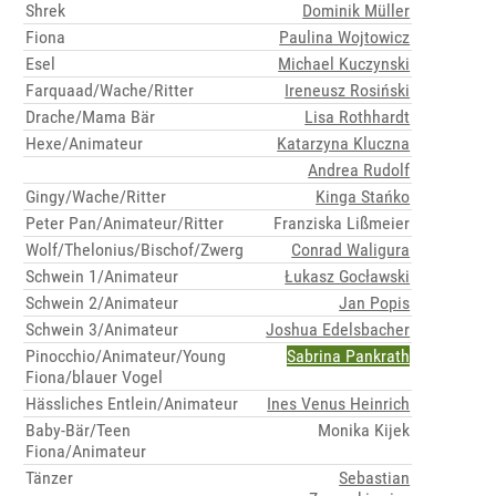
Shrek
Dominik Müller
Fiona
Paulina Wojtowicz
Esel
Michael Kuczynski
Farquaad/Wache/Ritter
Ireneusz Rosiński
Drache/Mama Bär
Lisa Rothhardt
Hexe/Animateur
Katarzyna Kluczna
Andrea Rudolf
Gingy/Wache/Ritter
Kinga Stańko
Peter Pan/Animateur/Ritter
Franziska Lißmeier
Wolf/Thelonius/Bischof/Zwerg
Conrad Waligura
Schwein 1/Animateur
Łukasz Gocławski
Schwein 2/Animateur
Jan Popis
Schwein 3/Animateur
Joshua Edelsbacher
Pinocchio/Animateur/Young
Sabrina Pankrath
Fiona/blauer Vogel
Hässliches Entlein/Animateur
Ines Venus Heinrich
Baby-Bär/Teen
Monika Kijek
Fiona/Animateur
Tänzer
Sebastian