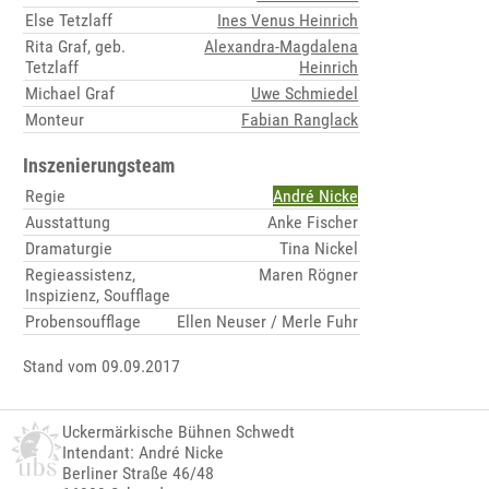
Else Tetzlaff
Ines Venus Heinrich
Rita Graf, geb.
Alexandra-Magdalena
Tetzlaff
Heinrich
Michael Graf
Uwe Schmiedel
Monteur
Fabian Ranglack
Inszenierungsteam
Regie
André Nicke
Ausstattung
Anke Fischer
Dramaturgie
Tina Nickel
Regieassistenz,
Maren Rögner
Inspizienz, Soufflage
Probensoufflage
Ellen Neuser / Merle Fuhr
Stand vom 09.09.2017
Uckermärkische Bühnen Schwedt
Intendant: André Nicke
Berliner Straße 46/48