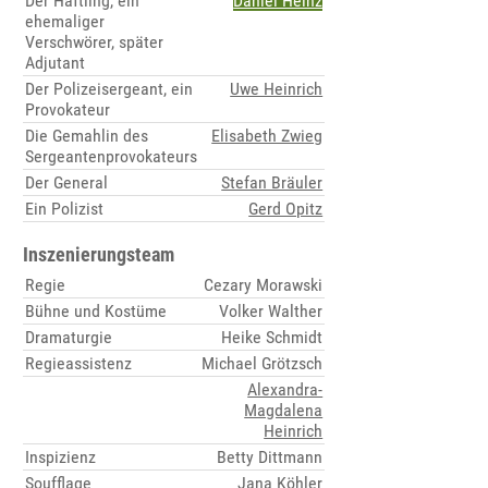
Der Häftling, ein
Daniel Heinz
ehemaliger
Verschwörer, später
Adjutant
Der Polizeisergeant, ein
Uwe Heinrich
Provokateur
Die Gemahlin des
Elisabeth Zwieg
Sergeantenprovokateurs
Der General
Stefan Bräuler
Ein Polizist
Gerd Opitz
Inszenierungsteam
Regie
Cezary Morawski
Bühne und Kostüme
Volker Walther
Dramaturgie
Heike Schmidt
Regieassistenz
Michael Grötzsch
Alexandra-
Magdalena
Heinrich
Inspizienz
Betty Dittmann
Soufflage
Jana Köhler