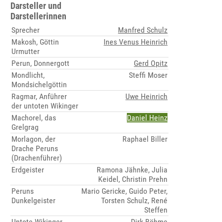
Darsteller und
Darstellerinnen
Sprecher
Manfred Schulz
Makosh, Göttin
Ines Venus Heinrich
Urmutter
Perun, Donnergott
Gerd Opitz
Mondlicht,
Steffi Moser
Mondsichelgöttin
Ragmar, Anführer
Uwe Heinrich
der untoten Wikinger
Machorel, das
Daniel Heinz
Grelgrag
Morlagon, der
Raphael Biller
Drache Peruns
(Drachenführer)
Erdgeister
Ramona Jähnke, Julia
Keidel, Christin Prehn
Peruns
Mario Gericke, Guido Peter,
Dunkelgeister
Torsten Schulz, René
Steffen
Untote Wikinger
Dirk Böhme