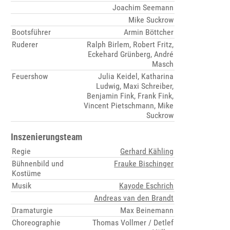
Joachim Seemann
Mike Suckrow
Bootsführer
Armin Böttcher
Ruderer
Ralph Birlem, Robert Fritz,
Eckehard Grünberg, André
Masch
Feuershow
Julia Keidel, Katharina
Ludwig, Maxi Schreiber,
Benjamin Fink, Frank Fink,
Vincent Pietschmann, Mike
Suckrow
Inszenierungsteam
Regie
Gerhard Kähling
Bühnenbild und
Frauke Bischinger
Kostüme
Musik
Kayode Eschrich
Andreas van den Brandt
Dramaturgie
Max Beinemann
Choreographie
Thomas Vollmer / Detlef