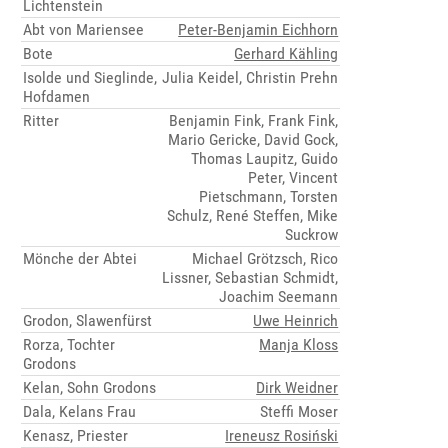
Lichtenstein
Abt von Mariensee
Peter-Benjamin Eichhorn
Bote
Gerhard Kähling
Isolde und Sieglinde,
Julia Keidel, Christin Prehn
Hofdamen
Ritter
Benjamin Fink, Frank Fink,
Mario Gericke, David Gock,
Thomas Laupitz, Guido
Peter, Vincent
Pietschmann, Torsten
Schulz, René Steffen, Mike
Suckrow
Mönche der Abtei
Michael Grötzsch, Rico
Lissner, Sebastian Schmidt,
Joachim Seemann
Grodon, Slawenfürst
Uwe Heinrich
Rorza, Tochter
Manja Kloss
Grodons
Kelan, Sohn Grodons
Dirk Weidner
Dala, Kelans Frau
Steffi Moser
Kenasz, Priester
Ireneusz Rosiński