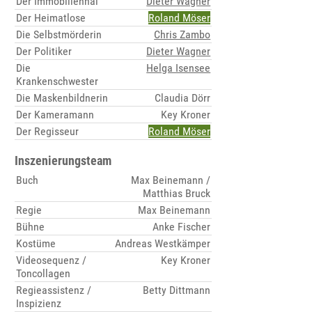
Der Immobilienhai
Dieter Wagner
Der Heimatlose
Roland Möser
Die Selbstmörderin
Chris Zambo
Der Politiker
Dieter Wagner
Die
Helga Isensee
Krankenschwester
Die Maskenbildnerin
Claudia Dörr
Der Kameramann
Key Kroner
Der Regisseur
Roland Möser
Inszenierungsteam
Buch
Max Beinemann /
Matthias Bruck
Regie
Max Beinemann
Bühne
Anke Fischer
Kostüme
Andreas Westkämper
Videosequenz /
Key Kroner
Toncollagen
Regieassistenz /
Betty Dittmann
Inspizienz