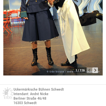
1 / 116
Uckermärkische Bühnen Schwedt
Intendant: André Nicke
Berliner Straße 46/48
16303 Schwedt