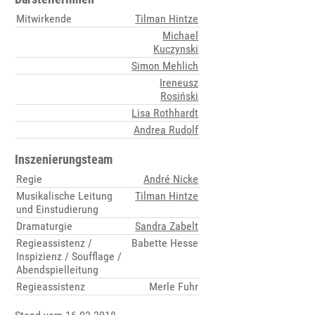
Mitwirkende
Tilman Hintze
Michael
Kuczynski
Simon Mehlich
Ireneusz
Rosiński
Lisa Rothhardt
Andrea Rudolf
Inszenierungsteam
Regie
André Nicke
Musikalische Leitung
Tilman Hintze
und Einstudierung
Dramaturgie
Sandra Zabelt
Regieassistenz /
Babette Hesse
Inspizienz / Soufflage /
Abendspielleitung
Regieassistenz
Merle Fuhr