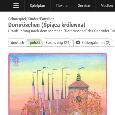
Spielplan
Tickets
Service
Medien
Schauspiel/Kinder/Familien
Dornröschen (Śpiąca królewna)
Uraufführung nach dem Märchen "Dornröschen" der Gebrüder G
deutsch
polski
Besetzung (24)
Bildergalerien (2)