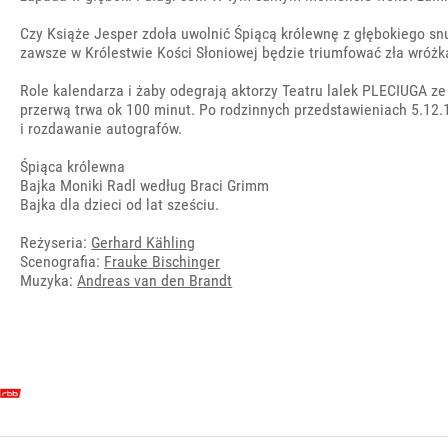
Czy Książe Jesper zdoła uwolnić Śpiącą królewnę z głębokiego sn
zawsze w Królestwie Kości Słoniowej będzie triumfować zła wróżk
Role kalendarza i żaby odegrają aktorzy Teatru lalek PLECIUGA ze
przerwą trwa ok 100 minut. Po rodzinnych przedstawieniach 5.12.
i rozdawanie autografów.
Śpiąca królewna
Bajka Moniki Radl według Braci Grimm
Bajka dla dzieci od lat sześciu.
Reżyseria:
Gerhard Kähling
Scenografia:
Frauke Bischinger
Muzyka:
Andreas van den Brandt