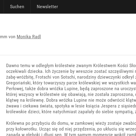
Suchen
Newsletter
rimm von
Monika Radl
Dawno temu w odległym królestwie zwanym Królestwem Kości Słoniow
oczekiwali dziecka. Ich życzenie by wreszcie zostać szczęśliwymi
żabę-wróżbitę, Frotschi von Sotschi, narodziny dziewczynki odkr
Gregoriański, który towarzyszy parze królewskiej we wszystkich 
Perłowej, także dobra wróżka Lupine, będą zaproszone na uroczyst
której wszyscy w królestwie się obawiają, nie została zaproszona, c
klątwę na królewnę. Dobra wróżka Lupine nie może odwrócić klątwy
żwawa i ciekawa świata, spotyka w lesie ksiącia Jespera z siąsie
królewskie dzieci, które natychmiast zapałały do siebie sympatią,
Królewna po przybyciu do domu, w zamkowej wieży zostaje zwabio
przy kołowrotku. Ucząc się od niej przędzenia, po ukłuciu się wrz
zapada w głęboki i długi sen. W tym samym momencie wokół zamku