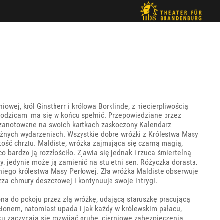
ej, król Ginstherr i królowa Borklinde, z niecierpliwością
 rodzicami ma się w końcu spełnić. Przepowiedziane przez
ył zanotowane na swoich kartkach zaskoczony Kalendarz
ważnych wydarzeniach. Wszystkie dobre wróżki z Królestwa Masy
ość chrztu. Maldiste, wróżka zajmująca się czarną magią,
o bardzo ją rozzłościło. Zjawia się jednak i rzuca śmiertelną
, jedynie może ją zamienić na stuletni sen. Różyczka dorasta,
dniego królestwa Masy Perłowej. Zła wróżka Maldiste obserwuje
 zza chmury deszczowej i kontynuuje swoje intrygi.
na do pokoju przez złą wróżkę, udającą staruszkę pracującą
ecionem, natomiast upada i jak każdy w królewskim pałacu,
 zaczynają się rozwijać grube, cierniowe zabezpieczenia.