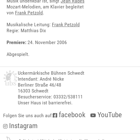
Musik undenkbar ist, singt
Jean Rades
Mozart-Melodien, am Klavier begleitet
von
Frank Petzold
.
Musikalische Leitung:
Frank Petzold
Regie: Matthias Dix
Premiere:
24. November 2006
Abgespielt.
Uckermärkische Bühnen Schwedt
Intendant: André Nicke
Berliner Straße 46/48
16303 Schwedt
Besucherservice: 03332/538111
Unser Haus ist barrierefrei.
facebook
YouTube
Folgen Sie uns auch auf:
Instagram