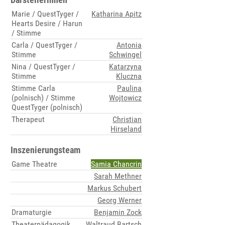
Marie / QuestTyger /
Katharina Apitz
Hearts Desire / Harun
/ Stimme
Carla / QuestTyger /
Antonia
Stimme
Schwingel
Nina / QuestTyger /
Katarzyna
Stimme
Kluczna
Stimme Carla
Paulina
(polnisch) / Stimme
Wojtowicz
QuestTyger (polnisch)
Therapeut
Christian
Hirseland
Inszenierungsteam
Game Theatre
Samia Chancrin
Sarah Methner
Markus Schubert
Georg Werner
Dramaturgie
Benjamin Zock
Theaterpädagogik
Waltraud Bartsch