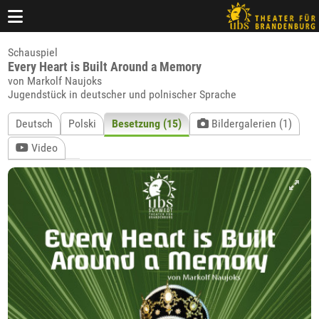
Schauspiel
Every Heart is Built Around a Memory
von Markolf Naujoks
Jugendstück in deutscher und polnischer Sprache
Deutsch
Polski
Besetzung (15)
Bildergalerien (1)
Video