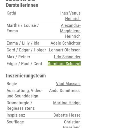
Darstellerinnen
Kathi
Ines Venus
Heinrich
Martha / Louise /
Alexandra-
Emma
Magdalena
Heinrich
Emma / Lilly / Ida
Adele Schlichter
Gerd / Edgar / Holger
Lennart Olafsson
Max / Reiner
Udo Schneider
Edgar / Paul / Gerd
Bernhard Schnepf
Inszenierungsteam
Regie
Vlad Massaci
Ausstattung, Video-
Andu Dumitrescu
und Sounddesign
Dramaturgie /
Martina Hädge
Regieassistenz
Inspizienz
Babette Hesse
Soufflage
Christian
Hirseland