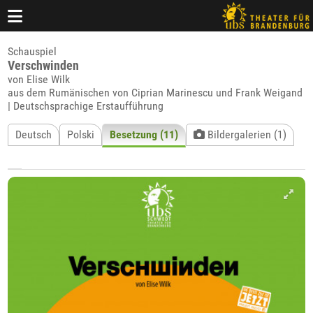
Schauspiel
Verschwinden
von Elise Wilk
aus dem Rumänischen von Ciprian Marinescu und Frank Weigand
| Deutschsprachige Erstaufführung
Deutsch
Polski
Besetzung (11)
Bildergalerien (1)