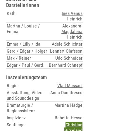
Darstellerinnen
Kathi
Ines Venus
Heinrich
Martha / Louise /
Alexandra-
Emma
Magdalena
Heinrich
Emma / Lilly / Ida
Adele Schlichter
Gerd / Edgar / Holger
Lennart Olafsson
Max / Reiner
Udo Schneider
Edgar / Paul / Gerd
Bernhard Schnepf
Inszenierungsteam
Regie
Vlad Massaci
Ausstattung, Video-
Andu Dumitrescu
und Sounddesign
Dramaturgie /
Martina Hädge
Regieassistenz
Inspizienz
Babette Hesse
Soufflage
Christian
Hirseland