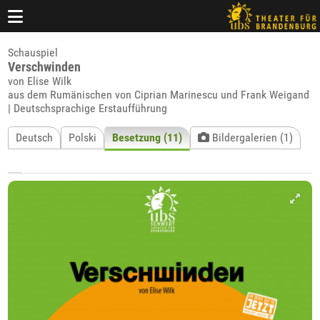
Schauspiel
Verschwinden
von Elise Wilk
aus dem Rumänischen von Ciprian Marinescu und Frank Weigand
| Deutschsprachige Erstaufführung
Deutsch
Polski
Besetzung (11)
Bildergalerien (1)