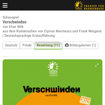
Schauspiel
Verschwinden
von Elise Wilk
aus dem Rumänischen von Ciprian Marinescu und Frank Weigand
| Deutschsprachige Erstaufführung
Deutsch
Polski
Besetzung (11)
Bildergalerien (1)