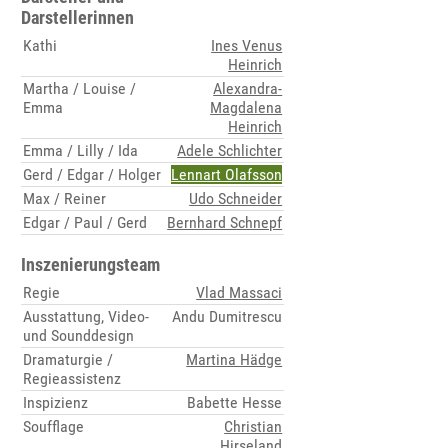
Darstellerinnen
Kathi
Ines Venus
Heinrich
Martha / Louise /
Alexandra-
Emma
Magdalena
Heinrich
Emma / Lilly / Ida
Adele Schlichter
Gerd / Edgar / Holger
Lennart Olafsson
Max / Reiner
Udo Schneider
Edgar / Paul / Gerd
Bernhard Schnepf
Inszenierungsteam
Regie
Vlad Massaci
Ausstattung, Video-
Andu Dumitrescu
und Sounddesign
Dramaturgie /
Martina Hädge
Regieassistenz
Inspizienz
Babette Hesse
Soufflage
Christian
Hirseland