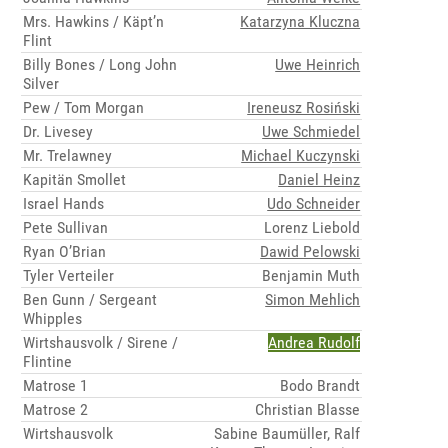
Mrs. Hawkins / Käpt’n
Katarzyna Kluczna
Flint
Billy Bones / Long John
Uwe Heinrich
Silver
Pew / Tom Morgan
Ireneusz Rosiński
Dr. Livesey
Uwe Schmiedel
Mr. Trelawney
Michael Kuczynski
Kapitän Smollet
Daniel Heinz
Israel Hands
Udo Schneider
Pete Sullivan
Lorenz Liebold
Ryan O’Brian
Dawid Pelowski
Tyler Verteiler
Benjamin Muth
Ben Gunn / Sergeant
Simon Mehlich
Whipples
Wirtshausvolk / Sirene /
Andrea Rudolf
Flintine
Matrose 1
Bodo Brandt
Matrose 2
Christian Blasse
Wirtshausvolk
Sabine Baumüller, Ralf