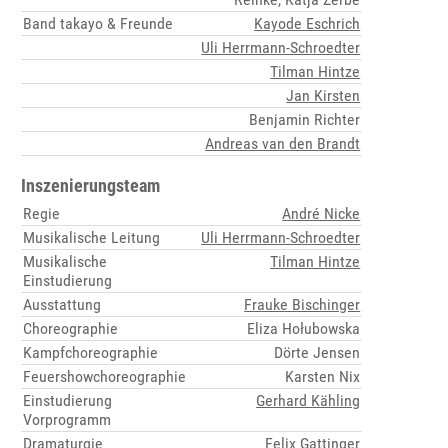
Band takayo & Freunde
Kayode Eschrich
Uli Herrmann-Schroedter
Tilman Hintze
Jan Kirsten
Benjamin Richter
Andreas van den Brandt
Inszenierungsteam
Regie
André Nicke
Musikalische Leitung
Uli Herrmann-Schroedter
Musikalische
Tilman Hintze
Einstudierung
Ausstattung
Frauke Bischinger
Choreographie
Eliza Hołubowska
Kampfchoreographie
Dörte Jensen
Feuershowchoreographie
Karsten Nix
Einstudierung
Gerhard Kähling
Vorprogramm
Dramaturgie
Felix Gattinger