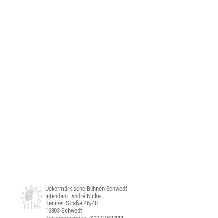
Uckermärkische Bühnen Schwedt
Intendant: André Nicke
Berliner Straße 46/48
16303 Schwedt
Besucherservice: 03332/538111