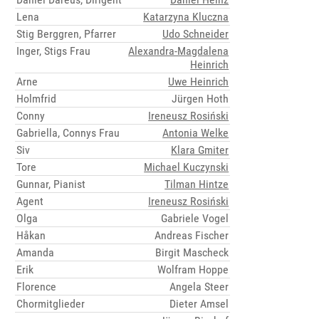
Lena
Katarzyna Kluczna
Stig Berggren, Pfarrer
Udo Schneider
Inger, Stigs Frau
Alexandra-Magdalena
Heinrich
Arne
Uwe Heinrich
Holmfrid
Jürgen Hoth
Conny
Ireneusz Rosiński
Gabriella, Connys Frau
Antonia Welke
Siv
Klara Gmiter
Tore
Michael Kuczynski
Gunnar, Pianist
Tilman Hintze
Agent
Ireneusz Rosiński
Olga
Gabriele Vogel
Håkan
Andreas Fischer
Amanda
Birgit Mascheck
Erik
Wolfram Hoppe
Florence
Angela Steer
Chormitglieder
Dieter Amsel