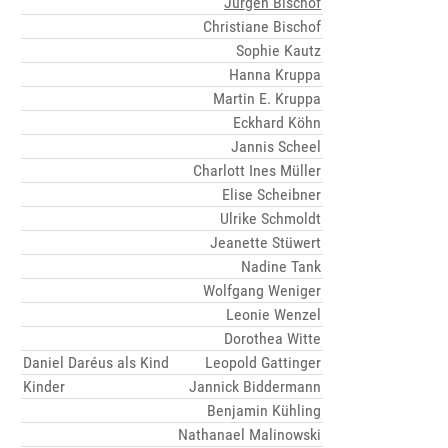
Jürgen Bischof
Christiane Bischof
Sophie Kautz
Hanna Kruppa
Martin E. Kruppa
Eckhard Köhn
Jannis Scheel
Charlott Ines Müller
Elise Scheibner
Ulrike Schmoldt
Jeanette Stüwert
Nadine Tank
Wolfgang Weniger
Leonie Wenzel
Dorothea Witte
Daniel Daréus als Kind
Leopold Gattinger
Kinder
Jannick Biddermann
Benjamin Kühling
Nathanael Malinowski