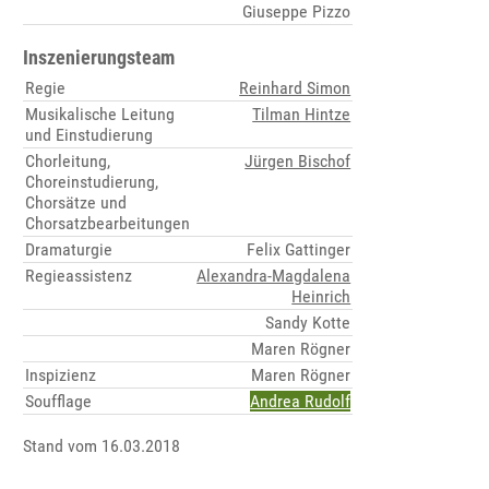
Giuseppe Pizzo
Inszenierungsteam
Regie
Reinhard Simon
Musikalische Leitung
Tilman Hintze
und Einstudierung
Chorleitung,
Jürgen Bischof
Choreinstudierung,
Chorsätze und
Chorsatzbearbeitungen
Dramaturgie
Felix Gattinger
Regieassistenz
Alexandra-Magdalena
Heinrich
Sandy Kotte
Maren Rögner
Inspizienz
Maren Rögner
Soufflage
Andrea Rudolf
Stand vom 16.03.2018