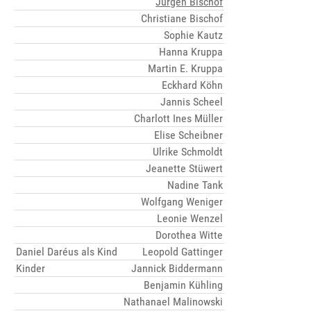
Jürgen Bischof
Christiane Bischof
Sophie Kautz
Hanna Kruppa
Martin E. Kruppa
Eckhard Köhn
Jannis Scheel
Charlott Ines Müller
Elise Scheibner
Ulrike Schmoldt
Jeanette Stüwert
Nadine Tank
Wolfgang Weniger
Leonie Wenzel
Dorothea Witte
Daniel Daréus als Kind
Leopold Gattinger
Kinder
Jannick Biddermann
Benjamin Kühling
Nathanael Malinowski