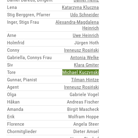
Lena
Katarzyna Kluczna
Stig Berggren, Pfarrer
Udo Schneider
Inger, Stigs Frau
Alexandra-Magdalena
Heinrich
Arne
Uwe Heinrich
Holmfrid
Jürgen Hoth
Conny
Ireneusz Rosiński
Gabriella, Connys Frau
Antonia Welke
Siv
Klara Gmiter
Tore
Michael Kuczynski
Gunnar, Pianist
Tilman Hintze
Agent
Ireneusz Rosiński
Olga
Gabriele Vogel
Håkan
Andreas Fischer
Amanda
Birgit Mascheck
Erik
Wolfram Hoppe
Florence
Angela Steer
Chormitglieder
Dieter Amsel