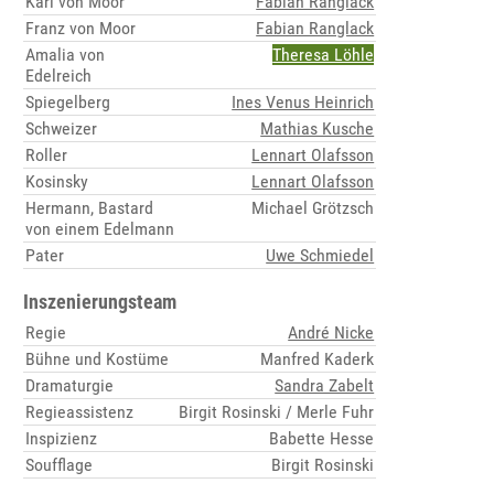
Karl von Moor
Fabian Ranglack
Franz von Moor
Fabian Ranglack
Amalia von
Theresa Löhle
Edelreich
Spiegelberg
Ines Venus Heinrich
Schweizer
Mathias Kusche
Roller
Lennart Olafsson
Kosinsky
Lennart Olafsson
Hermann, Bastard
Michael Grötzsch
von einem Edelmann
Pater
Uwe Schmiedel
Inszenierungsteam
Regie
André Nicke
Bühne und Kostüme
Manfred Kaderk
Dramaturgie
Sandra Zabelt
Regieassistenz
Birgit Rosinski / Merle Fuhr
Inspizienz
Babette Hesse
Soufflage
Birgit Rosinski